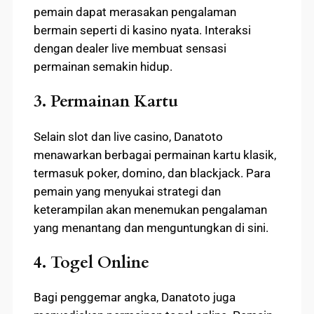
pemain dapat merasakan pengalaman
bermain seperti di kasino nyata. Interaksi
dengan dealer live membuat sensasi
permainan semakin hidup.
3. Permainan Kartu
Selain slot dan live casino, Danatoto
menawarkan berbagai permainan kartu klasik,
termasuk poker, domino, dan blackjack. Para
pemain yang menyukai strategi dan
keterampilan akan menemukan pengalaman
yang menantang dan menguntungkan di sini.
4. Togel Online
Bagi penggemar angka, Danatoto juga