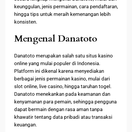
keunggulan, jenis permainan, cara pendaftaran,
hingga tips untuk meraih kemenangan lebih
konsisten.
Mengenal Danatoto
Danatoto merupakan salah satu situs kasino
online yang mulai populer di Indonesia.
Platform ini dikenal karena menyediakan
berbagai jenis permainan kasino, mulai dari
slot online, live casino, hingga taruhan togel.
Danatoto menekankan pada keamanan dan
kenyamanan para pemain, sehingga pengguna
dapat bermain dengan rasa aman tanpa
khawatir tentang data pribadi atau transaksi
keuangan.