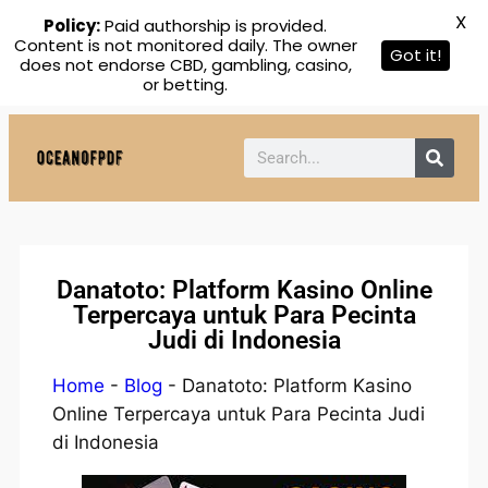
X
Policy:
Paid authorship is provided.
Content is not monitored daily. The owner
Got it!
does not endorse CBD, gambling, casino,
or betting.
Danatoto: Platform Kasino Online
Terpercaya untuk Para Pecinta
Judi di Indonesia
Home
-
Blog
-
Danatoto: Platform Kasino
Online Terpercaya untuk Para Pecinta Judi
di Indonesia