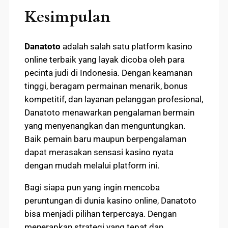
Kesimpulan
Danatoto
adalah salah satu platform kasino
online terbaik yang layak dicoba oleh para
pecinta judi di Indonesia. Dengan keamanan
tinggi, beragam permainan menarik, bonus
kompetitif, dan layanan pelanggan profesional,
Danatoto menawarkan pengalaman bermain
yang menyenangkan dan menguntungkan.
Baik pemain baru maupun berpengalaman
dapat merasakan sensasi kasino nyata
dengan mudah melalui platform ini.
Bagi siapa pun yang ingin mencoba
peruntungan di dunia kasino online, Danatoto
bisa menjadi pilihan terpercaya. Dengan
menerapkan strategi yang tepat dan