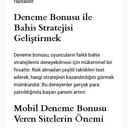
faydalıdır.
Deneme Bonusu ile
Bahis Stratejisi
Geliştirmek
Deneme bonusu, oyuncuların farklı bahis
stratejilerini deneyebilmesi için mükemmel bir
fırsattır. Risk almadan çeşitli taktikleri test
ederek, hangi stratejinin kazandırdığını görmek
mümkündür. Bu deneyimler gerçek para
yatırıldığında başarı şansını artırır.
Mobil Deneme Bonusu
Veren Sitelerin Önemi