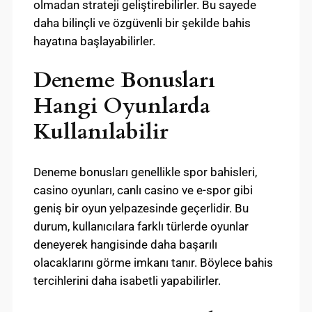
olmadan strateji geliştirebilirler. Bu sayede
daha bilinçli ve özgüvenli bir şekilde bahis
hayatına başlayabilirler.
Deneme Bonusları
Hangi Oyunlarda
Kullanılabilir
Deneme bonusları genellikle spor bahisleri,
casino oyunları, canlı casino ve e-spor gibi
geniş bir oyun yelpazesinde geçerlidir. Bu
durum, kullanıcılara farklı türlerde oyunlar
deneyerek hangisinde daha başarılı
olacaklarını görme imkanı tanır. Böylece bahis
tercihlerini daha isabetli yapabilirler.