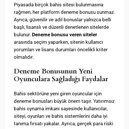
Piyasada birçok bahis sitesi bulunmasına
rağmen, her platform deneme bonusu sunmaz.
Ayrıca, güvenilir ve adil bonuslar yalnızca belli
başlı, lisanslı ve düzenli denetlenen sitelerde
bulunur.
Deneme bonusu veren siteler
arasında seçim yaparken, sitenin kullanıcı
yorumları ve lisans durumları öncelikli kriter
olmalıdır.
Deneme Bonusunun Yeni
Oyunculara Sağladığı Faydalar
Bahis sektörüne yeni giren oyuncular için
deneme bonusları büyük önem taşır. Yatırımsız
bahis oynama imkanı sayesinde kullanıcılar,
siteyi, oyunları ve bahis sistemlerini daha iyi
tanıma fırsatı yakalar. Ayrıca, gerçek para riski