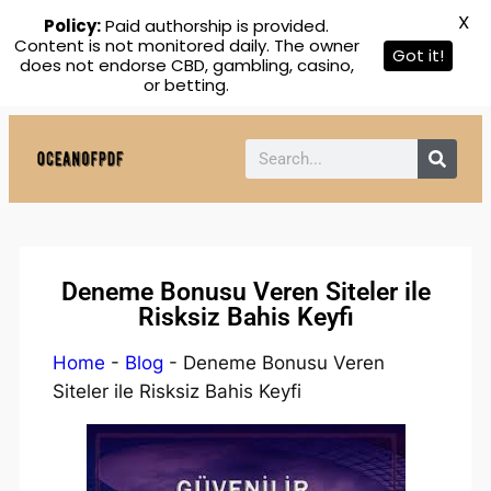
X
Policy:
Paid authorship is provided.
Content is not monitored daily. The owner
Got it!
does not endorse CBD, gambling, casino,
or betting.
Deneme Bonusu Veren Siteler ile
Risksiz Bahis Keyfi
Home
-
Blog
-
Deneme Bonusu Veren
Siteler ile Risksiz Bahis Keyfi