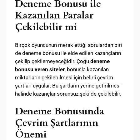
Deneme Bonusu ile
Kazanılan Paralar
Çekilebilir mi
Birçok oyuncunun merak ettiği sorulardan biri
de deneme bonusu ile elde edilen kazançların
çekilip çekilemeyeceğidir. Çoğu
deneme
bonusu veren siteler
, bonusla kazanılan
miktarların çekilebilmesi için belirli çevrim
şartları uygular. Bu şartların yerine getirilmesi
halinde kazançlar sorunsuz şekilde çekilebilir.
Deneme Bonusunda
Çevrim Şartlarının
Önemi